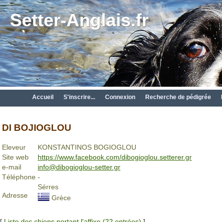
Setter-Anglais.fr
Accueil
S'inscrire...
Connexion
Recherche de pédigrée
DI BOJIOGLOU
Eleveur
KONSTANTINOS BOGIOGLOU
Site web
https://www.facebook.com/dibogioglou.setterer.gr
e-mail
info@dibogioglou-setter.gr
Téléphone
-
Sérres
Adresse
Grèce
[
Liste des chiens portant l'affixe (22 entrées)
]