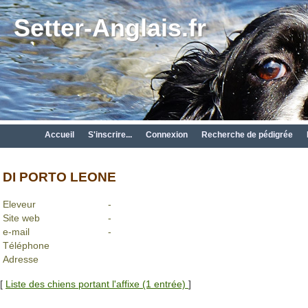
Setter-Anglais.fr
Accueil
S'inscrire...
Connexion
Recherche de pédigrée
DI PORTO LEONE
Eleveur
-
Site web
-
e-mail
-
Téléphone
Adresse
[
Liste des chiens portant l'affixe (1 entrée)
]