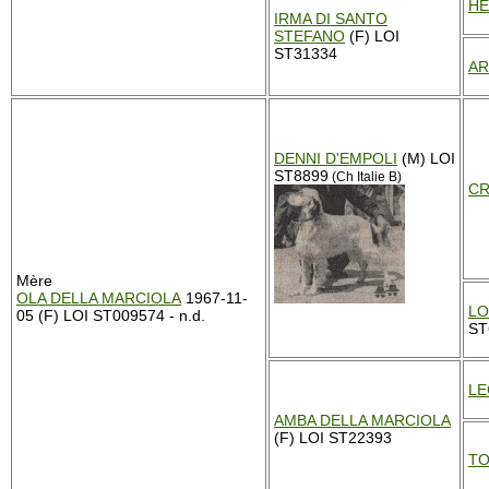
HE
IRMA DI SANTO
STEFANO
(F) LOI
ST31334
AR
DENNI D'EMPOLI
(M) LOI
ST8899
(Ch Italie B)
CR
Mère
OLA DELLA MARCIOLA
1967-11-
LO
05 (F) LOI ST009574 - n.d.
ST
LE
AMBA DELLA MARCIOLA
(F) LOI ST22393
TO