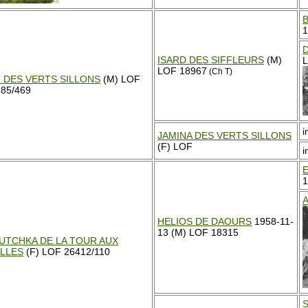
1
ISARD DES SIFFLEURS
(M)
L
LOF 18967
(Ch T)
I DES VERTS SILLONS
(M) LOF
85/469
i
JAMINA DES VERTS SILLONS
(F) LOF
i
1
HELIOS DE DAOURS
1958-11-
13 (M) LOF 18315
UTCHKA DE LA TOUR AUX
ILLES
(F) LOF 26412/110