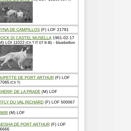
DYNA DE CAMPILLOS
(F) LOF 21781
ROCK DI CASTEL MUSELLA
1961-02-17
M) LOI 11022
- bluebelton
(Ch T IT GT B IB)
HUPETTE DE PORT ARTHUR
(F) LOF
7085
(Ch T)
CHERIF DE LA PRADE
(M) LOF
'FLY DU VAL RICHARD
(F) LOF 500067
EMIR
(M) LOF
GEISHA DE PORT ARTHUR
(F) LOF
6666