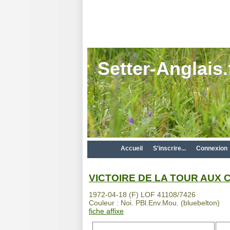
Setter-Anglais.
Accueil
S'inscrire...
Connexion
VICTOIRE DE LA TOUR AUX 
1972-04-18 (F) LOF 41108/7426
Couleur : Noi. PBl.Env.Mou. (bluebelton)
fiche affixe