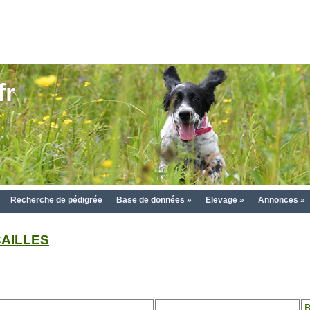
fr
Recherche de pédigrée
Base de données »
Elevage »
Annonces »
CAILLES