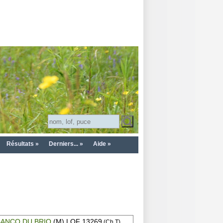
Résultats »
Derniers... »
Aide »
BANCO DU BRIO
(M) LOF 13269
(Ch T)