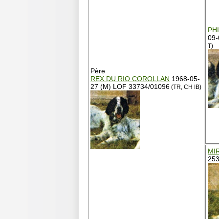
PH
09-
T)
Père
REX DU RIO COROLLAN
1968-05-
27 (M) LOF 33734/01096
(TR, CH IB)
MI
253