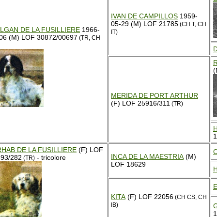
IVAN DE CAMPILLOS
1959-
05-29 (M) LOF 21785
(CH T, CH
ILGAN DE LA FUSILLIERE
1966-
IT)
06 (M) LOF 30872/00697
(TR, CH
(
MERIDA DE PORT ARTHUR
(F) LOF 25916/311
(TR)
1
RHAB DE LA FUSILLIERE
(F) LOF
INCA DE LA MAESTRIA
(M)
93/282
- tricolore
(TR)
LOF 18629
H
KITA
(F) LOF 22056
(CH CS, CH
IB)
1