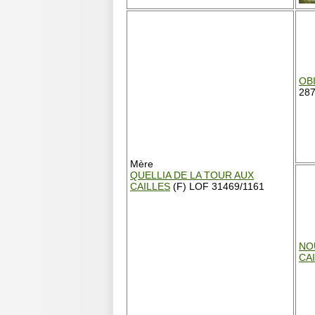
OB
287
Mère
QUELLIA DE LA TOUR AUX
CAILLES
(F) LOF 31469/1161
NO
CA