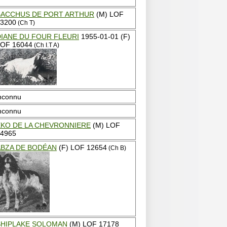
BACCHUS DE PORT ARTHUR
(M) LOF
3200
(Ch T)
DIANE DU FOUR FLEURI
1955-01-01 (F)
OF 16044
(Ch I.T A)
nconnu
nconnu
EKO DE LA CHEVRONNIERE
(M) LOF
4965
ABZA DE BODÉAN
(F) LOF 12654
(Ch B)
SHIPLAKE SOLOMAN
(M) LOF 17178