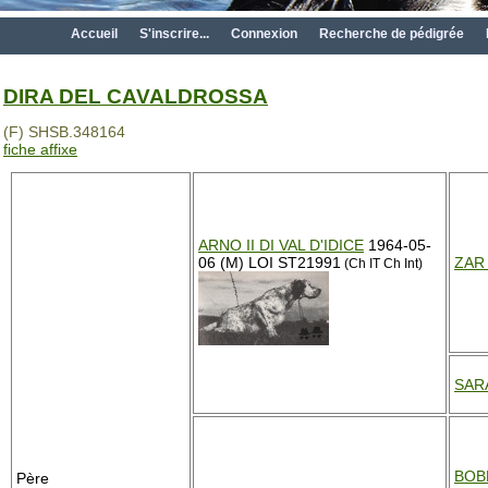
Accueil
S'inscrire...
Connexion
Recherche de pédigrée
DIRA DEL CAVALDROSSA
(F) SHSB.348164
fiche affixe
ARNO II DI VAL D'IDICE
1964-05-
06 (M) LOI ST21991
ZAR
(Ch IT Ch Int)
SAR
BOB
Père