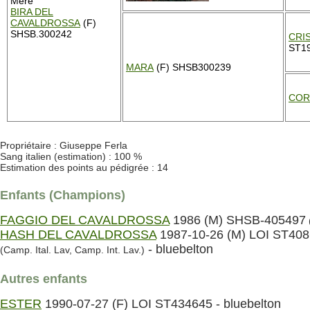
Mère
BIRA DEL
CAVALDROSSA
(F)
SHSB.300242
CRI
ST1
MARA
(F) SHSB300239
COR
Propriétaire : Giuseppe Ferla
Sang italien (estimation) : 100 %
Estimation des points au pédigrée : 14
Enfants (Champions)
FAGGIO DEL CAVALDROSSA
1986 (M) SHSB-405497
HASH DEL CAVALDROSSA
1987-10-26 (M) LOI ST40
- bluebelton
(Camp. Ital. Lav, Camp. Int. Lav.)
Autres enfants
ESTER
1990-07-27 (F) LOI ST434645 - bluebelton