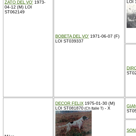
LOI 
ZATO DEL VO'
1973-
04-12 (M) LOI
ST062149
BOBETA DEL VO'
1971-06-07 (F)
LOI ST039337
DIRC
ST0
DECOR FELIX
1975-01-30 (M)
GIA
LOI ST081870
- X
(Ch Italie T)
ST0
SON