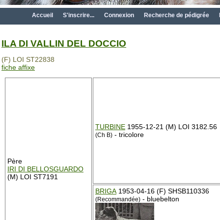
Accueil
S'inscrire...
Connexion
Recherche de pédigrée
ILA DI VALLIN DEL DOCCIO
(F) LOI ST22838
fiche affixe
TURBINE
1955-12-21 (M) LOI 3182.56
- tricolore
(Ch B)
Père
IRI DI BELLOSGUARDO
(M) LOI ST7191
BRIGA
1953-04-16 (F) SHSB110336
- bluebelton
(Recommandée)