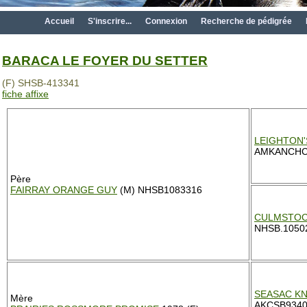
Accueil
S'inscrire...
Connexion
Recherche de pédigrée
BARACA LE FOYER DU SETTER
(F) SHSB-413341
fiche affixe
LEIGHTON'
AMKANCHC
Père
FAIRRAY ORANGE GUY
(M) NHSB1083316
CULMSTOC
NHSB.1050
SEASAC K
Mère
AKCSB9340