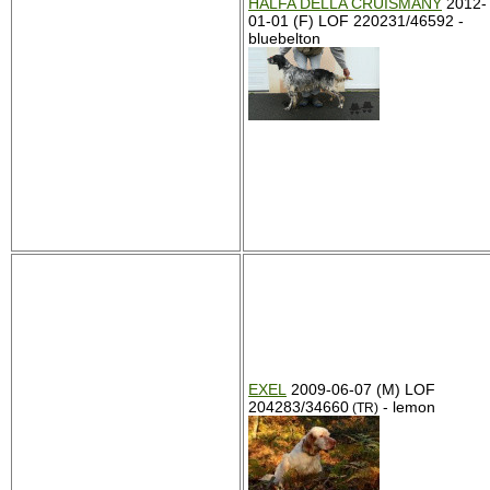
HALFA DELLA CRUISMANY
2012-
01-01 (F) LOF 220231/46592 -
bluebelton
EXEL
2009-06-07 (M) LOF
204283/34660
- lemon
(TR)