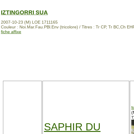
IZTINGORRI SUA
2007-10-23 (M) LOE 1711165
Couleur : Noi.Mar.Fau.PBl.Env (tricolore) / Titres : Tr CP, Tr BC,Ch E
fiche affixe
M
(
T
SAPHIR DU