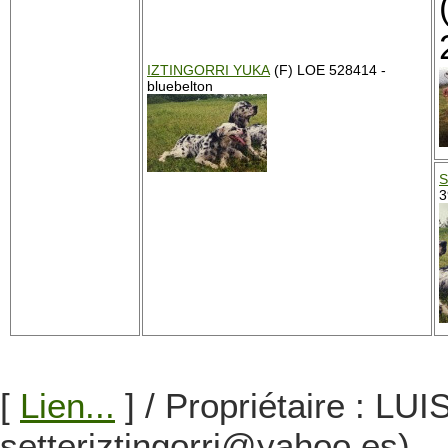
IZTINGORRI YUKA
(F) LOE 528414 -
bluebelton
S
3
[
Lien...
] / Propriétaire : LU
setteriztingorri@yahoo.es)