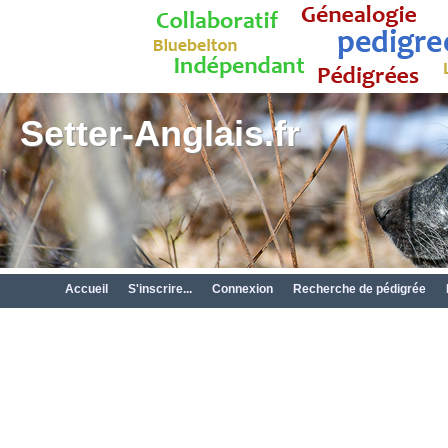
Setter-Anglais.fr
Accueil
S'inscrire...
Connexion
Recherche de pédigrée