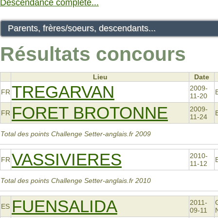
Descendance complète...
Parents, frères/soeurs, descendants...
Résultats concours
Lieu
Date
TREGARVAN
2009-
FR
11-20
FORET BROTONNE
2009-
FR
11-24
Total des points Challenge Setter-anglais.fr 2009
VASSIVIERES
2010-
FR
11-12
Total des points Challenge Setter-anglais.fr 2010
FUENSALIDA
2011-
ES
09-11