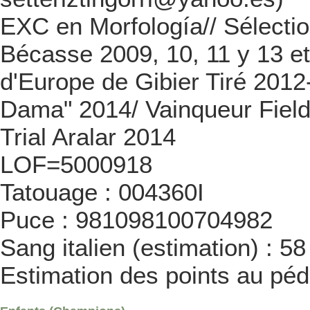
EXC en Morfología// Sélect
Bécasse 2009, 10, 11 y 13 e
d'Europe de Gibier Tiré 201
Dama" 2014/ Vainqueur Field 
Trial Aralar 2014
LOF=5000918
Tatouage : 004360I
Puce : 981098100704982
Sang italien (estimation) : 5
Estimation des points au péd