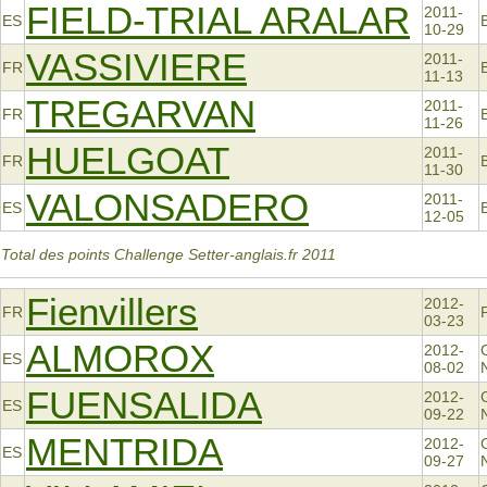
FIELD-TRIAL ARALAR
2011-
ES
10-29
VASSIVIERE
2011-
FR
11-13
TREGARVAN
2011-
FR
11-26
HUELGOAT
2011-
FR
11-30
VALONSADERO
2011-
ES
12-05
Total des points Challenge Setter-anglais.fr 2011
Fienvillers
2012-
FR
03-23
ALMOROX
2012-
ES
08-02
FUENSALIDA
2012-
ES
09-22
MENTRIDA
2012-
ES
09-27