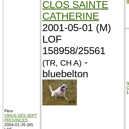
CLOS SAINTE
CATHERINE
2001-05-01 (M)
LOF
158958/25561
-
(TR, CH A)
bluebelton
N
C
1
Père
VIRUS DES SEPT
PROVINCES
2004-01-26 (M)