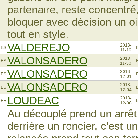
partenaire, reste concentré,
bloquer avec décision un ois
tout en style.
VALDEREJO
2013-
ES
11-16
VALONSADERO
2013-
ES
11-30
VALONSADERO
2013-
ES
12-01
VALONSADERO
2013-
ES
12-04
LOUDEAC
2013-
FR
12-06
Au découplé prend un arrêt,
derrière un roncier, c'est un