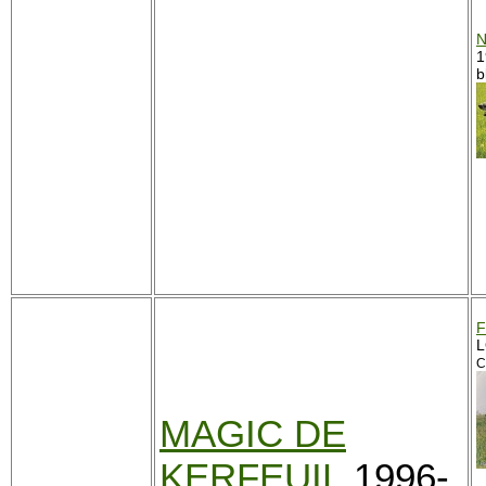
N
1
b
F
L
C
MAGIC DE
KERFEUIL
1996-