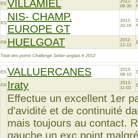
VILLAMIEL
2012-
ES
09-30
NIS- CHAMP.
2012-
RS
EUROPE GT
10-16
HUELGOAT
2012-
FR
12-12
Total des points Challenge Setter-anglais.fr 2012
VALLUERCANES
2013-
ES
G
08-10
Iraty
2013-
FR
11-02
Effectue un excellent 1er 
d'avidité et de continuité 
mais toujours au contact. R
gauche un exc point malgré