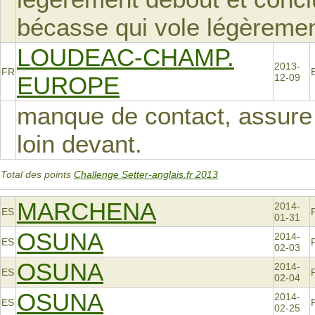
bécasse qui vole légèrement
LOUDEAC-CHAMP.
2013-
FR
EUROPE
12-09
manque de contact, assure 
loin devant.
Total des points
Challenge Setter-anglais.fr 2013
MARCHENA
2014-
ES
01-31
OSUNA
2014-
ES
02-03
OSUNA
2014-
ES
02-04
OSUNA
2014-
ES
02-25