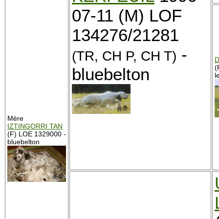
07-11 (M) LOF
134276/21281
-
(TR, CH P, CH T)
D
(
bluebelton
l
Mère
IZTINGORRI TAN
(F) LOE 1329000 -
bluebelton