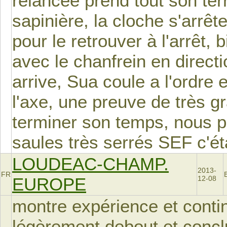
relancée prend tout son te
sapinière, la cloche s'arrê
pour le retrouver à l'arrêt,
avec le chanfrein en directi
arrive, Sua coule a l'ordre 
l'axe, une preuve de très g
terminer son temps, nous p
saules très serrés SEF c'éta
LOUDEAC-CHAMP.
2013-
FR
EUROPE
12-08
montre expérience et contin
légèrement debout et concl