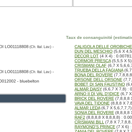
Taux de consanguinité (estimatio
LOI LO01118808
-
CALIGOLA DELLE OROBICHE
(Ch. Ital. Lav.)
DUN DEL MESCHIO
(5,6 X 4,5
DECOR LOT
(4 X 4) : 0.00781
CORMOR PRESCA
(5,5,5 X 5)
CRISMANI OLAF
(6,7 X 5,6,6,
TRUEBA DELLA FAGIANA
(6,7
LOI LO01118808
-
(Ch. Ital. Lav.)
BONA DEL ROVERE
(7,7,8,8,8
ORSONE DELL ORSONE
(7,7,
0012002 - bluebelton
BOBET DI SAN FAUSTINO
(6,
ALMAR DAISY
(6,6,7 X 7,8) :
ARNO II DI VAL D'IDICE
(6,7 X
BRICK DEL ROVERE
(7,8,8,8 
VAVA DEL TIDONE
(8,8,8 X 7,
ALMAR LEDA
(6,7 X 5,6,7,7,7
SONIA DEL ROVERE
(8,8,8,8 
RAF2
(8,8,8,8 X 8,8,8,8) : 0.0
CRISMANI BILL
(7,8 X 7,7,8,8
RAYMOND'S PRINCE
(7 X 6) 
ZANIA DEL ROVERE
(7,8 X 7,