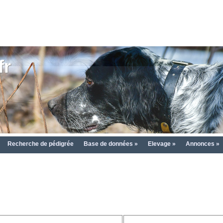
fr
Recherche de pédigrée
Base de données »
Elevage »
Annonces »