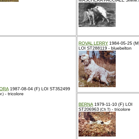
MASCHERA FACCIALE SIMM
ROVAL LERRY
1984-05-25 (M
LOI ST288119 - bluebelton
BORA
1987-08-04 (F) LOI ST352499
- tricolore
r.)
BERNA
1979-11-10 (F) LOI
ST206963
- tricolore
(Ch T)