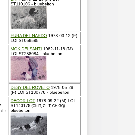
ST110106 - bluebelton
 -
FURA DEL NARDO
1973-03-12 (F)
LOI ST058595
MOK DEI SANTI
1982-11-18 (M)
LOI ST258084 - bluebelton
7
DESY DEL ROVETO
1978-05-28
(F) LOI ST130778 - bluebelton
DECOR LOT
1978-09-22 (M) LOI
ST143178
-
2
(Ch IT, Ch T, CH GQ)
bluebelton
alie