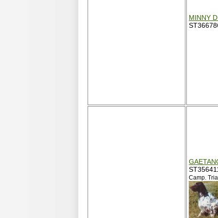
MINNY D
ST36678
GAETANO
ST35641
Camp. Tria