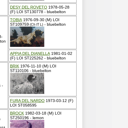
DESY DEL ROVETO
1978-05-28
(F) LOI ST130778 - bluebelton
TOBIA
1976-09-30 (M) LOI
ST109759
- bluebelton
(Ch IT L)
8-
ton
APPIA DEL DIANELLA
1981-01-02
(F) LOI ST225262 - bluebelton
BRIK
1976-11-10 (M) LOI
ST110106 - bluebelton
 -
FURA DEL NARDO
1973-03-12 (F)
LOI ST058595
BROCK
1982-03-18 (M) LOI
ST250196 - lemon
)