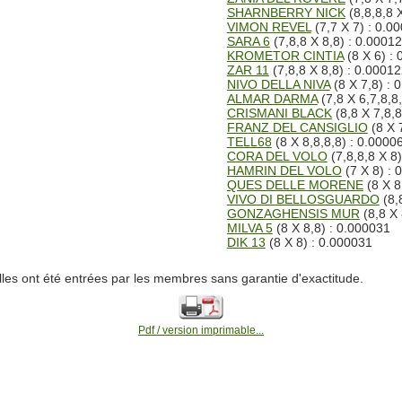
SHARNBERRY NICK
(8,8,8,8 
VIMON REVEL
(7,7 X 7) : 0.0
SARA 6
(7,8,8 X 8,8) : 0.0001
KROMETOR CINTIA
(8 X 6) :
ZAR 11
(7,8,8 X 8,8) : 0.0001
NIVO DELLA NIVA
(8 X 7,8) : 
ALMAR DARMA
(7,8 X 6,7,8,8
CRISMANI BLACK
(8,8 X 7,8,8
FRANZ DEL CANSIGLIO
(8 X 
TELL68
(8 X 8,8,8,8) : 0.0000
CORA DEL VOLO
(7,8,8,8 X 8
HAMRIN DEL VOLO
(7 X 8) : 
QUES DELLE MORENE
(8 X 8
VIVO DI BELLOSGUARDO
(8,
GONZAGHENSIS MUR
(8,8 X 
MILVA 5
(8 X 8,8) : 0.000031
DIK 13
(8 X 8) : 0.000031
lles ont été entrées par les membres sans garantie d'exactitude.
Pdf / version imprimable...