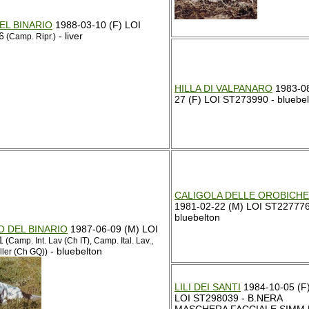
EL BINARIO
1988-03-10 (F) LOI
6
- liver
(Camp. Ripr.)
HILLA DI VALPANARO
1983-0
27 (F) LOI ST273990 - bluebel
CALIGOLA DELLE OROBICHE
1981-02-22 (M) LOI ST227776
bluebelton
 DEL BINARIO
1987-06-09 (M) LOI
1
(Camp. Int. Lav (Ch IT), Camp. Ital. Lav.,
- bluebelton
ller (Ch GQ))
LILI DEI SANTI
1984-10-05 (F
LOI ST298039 - B.NERA