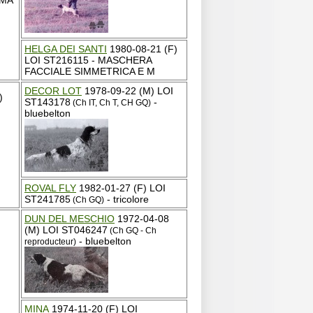
.MA
HELGA DEI SANTI
1980-08-21 (F)
LOI ST216115 - MASCHERA
FACCIALE SIMMETRICA E M
DECOR LOT
1978-09-22 (M) LOI
)
ST143178
-
(Ch IT, Ch T, CH GQ)
bluebelton
ROVAL FLY
1982-01-27 (F) LOI
ST241785
- tricolore
(Ch GQ)
DUN DEL MESCHIO
1972-04-08
(M) LOI ST046247
(Ch GQ - Ch
- bluebelton
reproducteur)
MINA
1974-11-20 (F) LOI