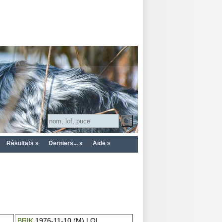
Résultats »
Derniers... »
Aide »
BRIK
1976-11-10 (M) LOI