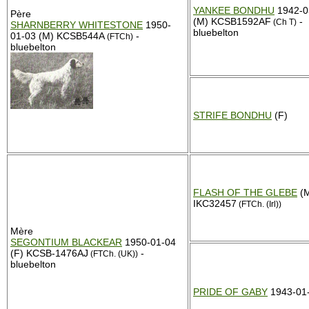
YANKEE BONDHU
1942-0
Père
(M) KCSB1592AF
-
(Ch T)
SHARNBERRY WHITESTONE
1950-
bluebelton
01-03 (M) KCSB544A
-
(FTCh)
bluebelton
STRIFE BONDHU
(F)
FLASH OF THE GLEBE
(
IKC32457
(FTCh. (Irl))
Mère
SEGONTIUM BLACKEAR
1950-01-04
(F) KCSB-1476AJ
-
(FTCh. (UK))
bluebelton
PRIDE OF GABY
1943-01-