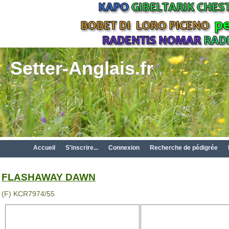
Setter-Anglais.fr
Accueil
S'inscrire...
Connexion
Recherche de pédigrée
FLASHAWAY DAWN
(F) KCR7974/55