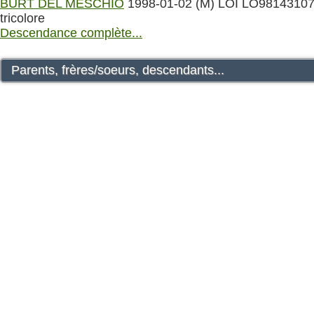
BURT DEL MESCHIO
1998-01-02 (M) LOI LO98143107
tricolore
Descendance complète...
Parents, frères/soeurs, descendants...