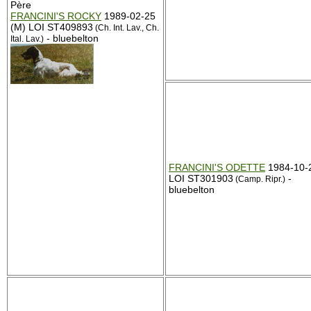
Père
FRANCINI'S ROCKY
1989-02-25
(M) LOI ST409893
(Ch. Int. Lav., Ch.
- bluebelton
Ital. Lav.)
FRANCINI'S ODETTE
1984-10-2
LOI ST301903
-
(Camp. Ripr.)
bluebelton