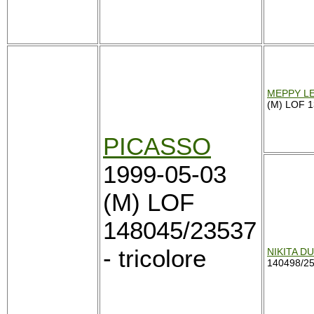
MEPPY L
(M) LOF 
PICASSO
1999-05-03
(M) LOF
148045/23537
- tricolore
NIKITA D
140498/25