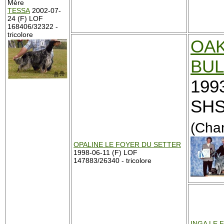
Mère
TESSA
2002-07-
24 (F) LOF
168406/32322 -
tricolore
OAK
BU
199
SHS
(Cha
OPALINE LE FOYER DU SETTER
1998-06-11 (F) LOF
147883/26340 - tricolore
INGA LE 