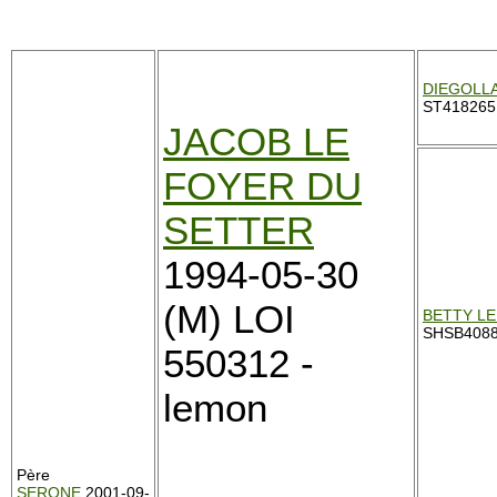
DIEGOLL
ST418265 
JACOB LE
FOYER DU
SETTER
1994-05-30
(M) LOI
BETTY LE
SHSB408
550312 -
lemon
Père
SERONE
2001-09-