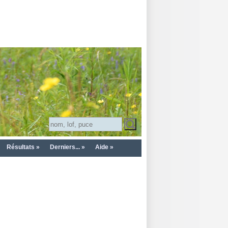
Résultats »
Derniers... »
Aide »