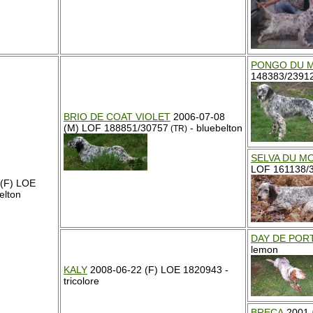
PONGO DU M
148383/2391
BRIO DE COAT VIOLET
2006-07-08
(M) LOF 188851/30757
- bluebelton
(TR)
SELVA DU M
LOF 161138/34
(F) LOE
elton
DAY DE POR
lemon
KALY
2008-06-22 (F) LOE 1820943 -
tricolore
BRECA
2001-