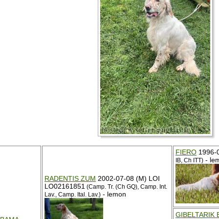
FIERO
1996-0
- le
IB, Ch ITT)
RADENTIS ZUM
2002-07-08 (M) LOI
LO02161851
(Camp. Tr. (Ch GQ), Camp. Int.
- lemon
Lav., Camp. Ital. Lav.)
GIBELTARIK 