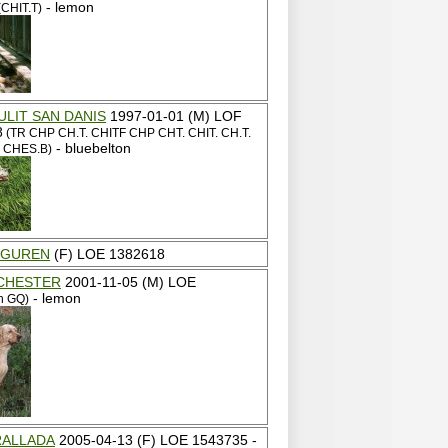
- lemon
CHIT.T)
ULIT SAN DANIS
1997-01-01 (M) LOF
8
(TR CHP CH.T. CHITF CHP CHT. CHIT. CH.T.
- bluebelton
B CHES.B)
NGUREN
(F) LOE 1382618
 CHESTER
2001-11-05 (M) LOE
- lemon
h GQ)
RALLADA
2005-04-13 (F) LOE 1543735 -