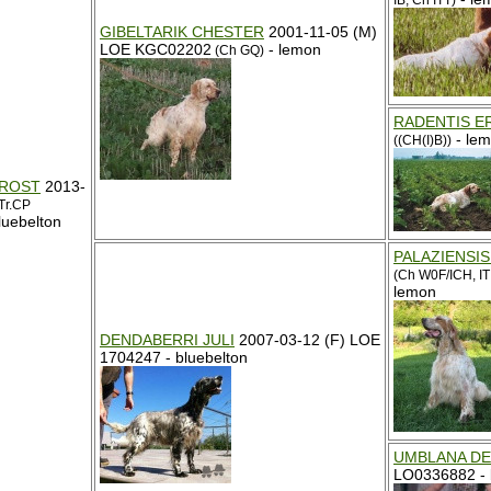
IB, Ch ITT)
GIBELTARIK CHESTER
2001-11-05 (M)
LOE KGC02202
- lemon
(Ch GQ)
RADENTIS E
- le
((CH(I)B))
PROST
2013-
Tr.CP
luebelton
PALAZIENSI
(Ch W0F/ICH, IT
lemon
DENDABERRI JULI
2007-03-12 (F) LOE
1704247 - bluebelton
UMBLANA DE
LO0336882 - 