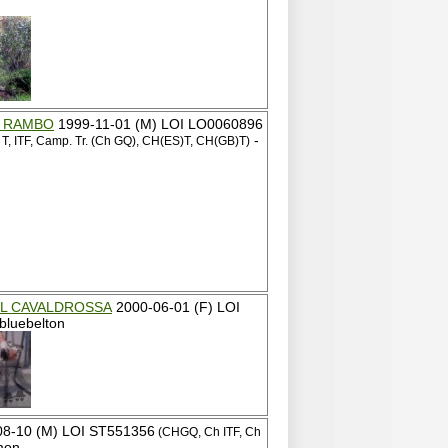
S RAMBO
1999-11-01 (M) LOI LO0060896
-
 T, ITF, Camp. Tr. (Ch GQ), CH(ES)T, CH(GB)T)
L CAVALDROSSA
2000-06-01 (F) LOI
bluebelton
8-10 (M) LOI ST551356
(CHGQ, Ch ITF, Ch
mon