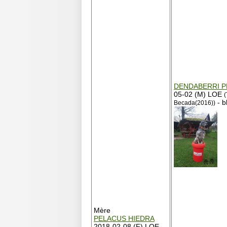
DENDABERRI 
05-02 (M) LOE
(
- b
Becada(2016))
Mère
PELACUS HIEDRA
2018-02-08 (F) LOE -