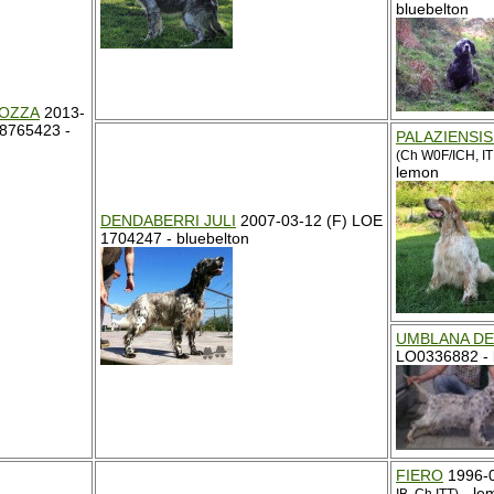
bluebelton
POZZA
2013-
98765423 -
PALAZIENSI
(Ch W0F/ICH, IT
lemon
DENDABERRI JULI
2007-03-12 (F) LOE
1704247 - bluebelton
UMBLANA DE
LO0336882 - 
FIERO
1996-0
- le