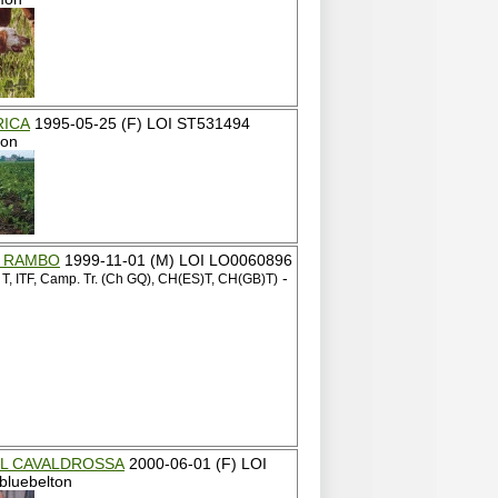
RICA
1995-05-25 (F) LOI ST531494
mon
S RAMBO
1999-11-01 (M) LOI LO0060896
-
 T, ITF, Camp. Tr. (Ch GQ), CH(ES)T, CH(GB)T)
L CAVALDROSSA
2000-06-01 (F) LOI
bluebelton