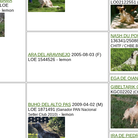
OBAMA
LO02122551
(
 LOE
- lemon
NASH DU PO
136341/2508
CHITF / CHBE.
ARA DEL ARAVINEJO
2005-08-03 (F)
LOE 1544526 - lemon
EGA DE OIA
GIBELTARIK
KGC02202
(C
BUHO DEL ALTO PAS
2009-04-02 (M)
LOE 1871491
(Ganador PAN Nacional
- lemon
Setter Club 2010)
IRA DE PIED