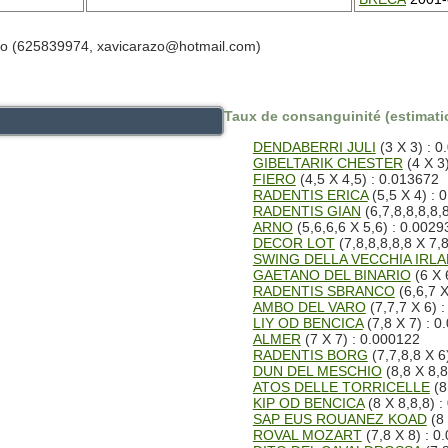
ueno (625839974, xavicarazo@hotmail.com)
Taux de consanguinité (estimatio
DENDABERRI JULI
(3 X 3) : 
GIBELTARIK CHESTER
(4 X 3
FIERO
(4,5 X 4,5) : 0.013672
RADENTIS ERICA
(5,5 X 4) : 
RADENTIS GIAN
(6,7,8,8,8,8,
ARNO
(5,6,6,6 X 5,6) : 0.0029
DECOR LOT
(7,8,8,8,8,8 X 7,8
SWING DELLA VECCHIA IRL
GAETANO DEL BINARIO
(6 X 
RADENTIS SBRANCO
(6,6,7 X
AMBO DEL VARO
(7,7,7 X 6) 
LIY OD BENCICA
(7,8 X 7) : 0
ALMER
(7 X 7) : 0.000122
RADENTIS BORG
(7,7,8,8 X 6
DUN DEL MESCHIO
(8,8 X 8,8
ATOS DELLE TORRICELLE
(8
KIP OD BENCICA
(8 X 8,8,8) 
SAP EUS ROUANEZ KOAD
(8 
ROVAL MOZART
(7,8 X 8) : 0