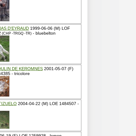
AS D'EYRAUD
1999-06-06 (M) LOF
2
- bluebelton
(CHP -TRGQ -TR)
OULIN DE KEROMNES
2001-05-07 (F)
385 - tricolore
TIZUELO
2004-04-22 (M) LOE 1484507 -
06-19 (F) LOE 1259928 - lemon