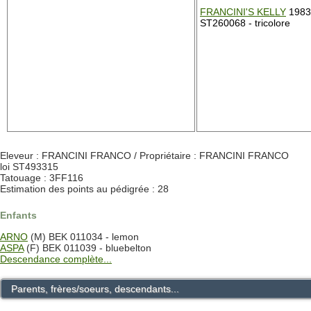
FRANCINI'S KELLY
1983-
ST260068 - tricolore
Eleveur : FRANCINI FRANCO / Propriétaire : FRANCINI FRANCO
loi ST493315
Tatouage : 3FF116
Estimation des points au pédigrée : 28
Enfants
ARNO
(M) BEK 011034 - lemon
ASPA
(F) BEK 011039 - bluebelton
Descendance complète...
Parents, frères/soeurs, descendants...