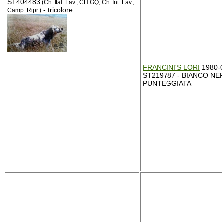
ST404483
(Ch. Ital. Lav., CH GQ, Ch. Int. Lav.,
- tricolore
Camp. Ripr.)
FRANCINI'S LORI
1980-0
ST219787 - BIANCO NE
PUNTEGGIATA