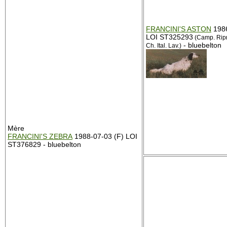
FRANCINI'S ASTON
1986
LOI ST325293
(Camp. Ripr.,
- bluebelton
Ch. Ital. Lav.)
Mère
FRANCINI'S ZEBRA
1988-07-03 (F) LOI
ST376829 - bluebelton