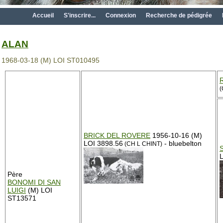
Accueil
S'inscrire...
Connexion
Recherche de pédigrée
ALAN
1968-03-18 (M) LOI ST010495
(
BRICK DEL ROVERE
1956-10-16 (M)
LOI 3898.56
- bluebelton
(CH L CHINT)
Père
BONOMI DI SAN
LUIGI
(M) LOI
ST13571