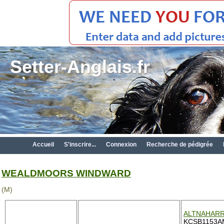
Setter-Anglais.fr
Accueil
S'inscrire...
Connexion
Recherche de pédigrée
WEALDMOORS WINDWARD
(M)
ALTNAHARR
KCSB1153AM 