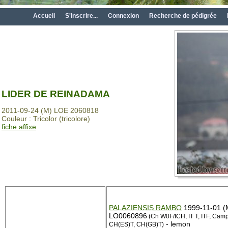
Accueil
S'inscrire...
Connexion
Recherche de pédigrée
LIDER DE REINADAMA
2011-09-24 (M) LOE 2060818
Couleur : Tricolor (tricolore)
fiche affixe
PALAZIENSIS RAMBO
1999-11-01 (
LO0060896
(Ch W0F/ICH, IT T, ITF, Camp
- lemon
CH(ES)T, CH(GB)T)