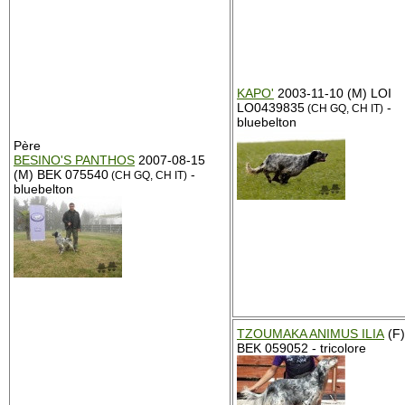
KAPO'
2003-11-10 (M) LOI
LO0439835
-
(CH GQ, CH IT)
bluebelton
Père
BESINO'S PANTHOS
2007-08-15
(M) BEK 075540
-
(CH GQ, CH IT)
bluebelton
TZOUMAKA ANIMUS ILIA
(F)
BEK 059052 - tricolore