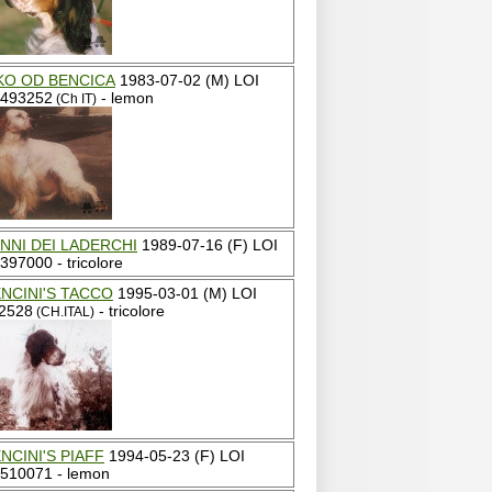
KO OD BENCICA
1983-07-02 (M) LOI
493252
- lemon
(Ch IT)
NNI DEI LADERCHI
1989-07-16 (F) LOI
397000 - tricolore
NCINI'S TACCO
1995-03-01 (M) LOI
2528
- tricolore
(CH.ITAL)
NCINI'S PIAFF
1994-05-23 (F) LOI
510071 - lemon