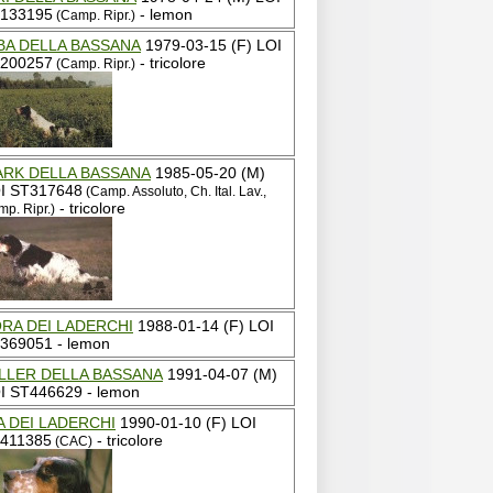
133195
- lemon
(Camp. Ripr.)
BA DELLA BASSANA
1979-03-15 (F) LOI
200257
- tricolore
(Camp. Ripr.)
RK DELLA BASSANA
1985-05-20 (M)
I ST317648
(Camp. Assoluto, Ch. Ital. Lav.,
- tricolore
p. Ripr.)
RA DEI LADERCHI
1988-01-14 (F) LOI
369051 - lemon
LLER DELLA BASSANA
1991-04-07 (M)
I ST446629 - lemon
A DEI LADERCHI
1990-01-10 (F) LOI
411385
- tricolore
(CAC)