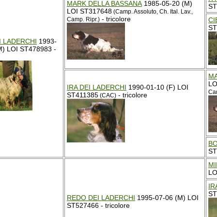
MARK DELLA BASSANA
1985-05-20 (M)
ST
LOI ST317648
(Camp. Assoluto, Ch. Ital. Lav.,
- tricolore
CI
Camp. Ripr.)
ST
I LADERCHI
1993-
M) LOI ST478983 -
MA
LO
IRA DEI LADERCHI
1990-01-10 (F) LOI
Cam
ST411385
- tricolore
(CAC)
BO
ST
MI
LO
IR
ST
REDO DEI LADERCHI
1995-07-06 (M) LOI
ST527466 - tricolore