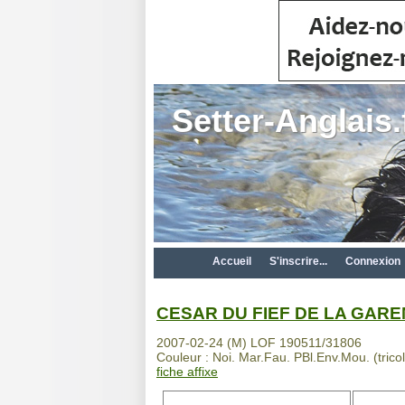
Setter-Anglais.
Accueil
S'inscrire...
Connexion
CESAR DU FIEF DE LA GAR
2007-02-24 (M) LOF 190511/31806
Couleur : Noi. Mar.Fau. PBl.Env.Mou. (trico
fiche affixe