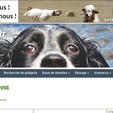
fr
Recherche de pédigrée
Base de données »
Elevage »
Annonces »
ENNE
lore)
IT