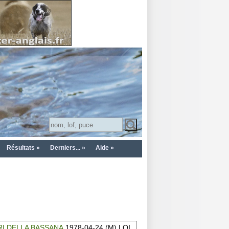
Résultats »
Derniers... »
Aide »
RI DELLA BASSANA
1978-04-24 (M) LOI