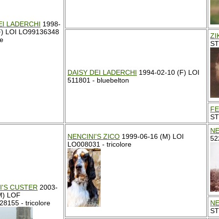
EI LADERCHI
1998-
F) LOI LO99136348
ZI
re
ST
DAISY DEI LADERCHI
1994-02-10 (F) LOI
511801 - bluebelton
FE
ST
NE
NENCINI'S ZICO
1999-06-16 (M) LOI
52
LO008031 - tricolore
I'S CUSTER
2003-
M) LOF
8155 - tricolore
NE
ST