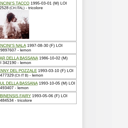
NCINI'S TACCO
1995-03-01 (M) LOI
2528
- tricolore
(CH.ITAL)
NCINI'S NALA
1997-08-30 (F) LOI
9897607 - lemon
AR DELLA BASSANA
1986-10-02 (M)
I 342190 - lemon
NNY DEL POZZALE
1993-03-10 (F) LOI
477329
- lemon
(Ch IT B)
UL DELLA BASSANA
1993-10-05 (M) LOI
493407 - lemon
BINENSIS FAIRY
1993-05-06 (F) LOI
484534 - tricolore