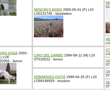
NE
52
NENCINI'S MORA
2000-05-01 (F) LOI
LO0131746 - bluebelton
NE
LO
ST
NSIS ASSIA
2003-
LO
CIRO DEL GARBO
1994-08-11 (M) LOI
F) LOF
ST510522 - lemon
GE
32055 - lemon
ST
SA
ST
SEBINENSIS QUITA
1999-04-25 (F) LOI
LO99146929 - tricolore
SE
ST