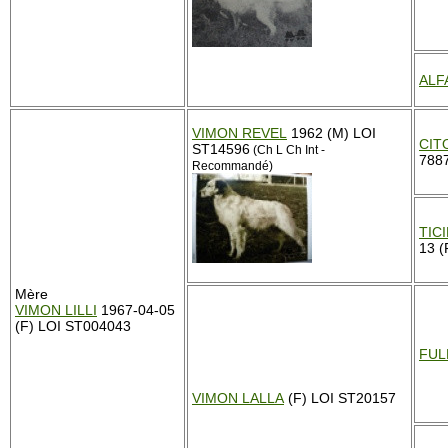
ALF
VIMON REVEL
1962 (M) LOI
CIT
ST14596
(Ch L Ch Int -
788
Recommandé)
TIC
13 (
Mère
VIMON LILLI
1967-04-05
(F) LOI ST004043
FUL
VIMON LALLA
(F) LOI ST20157