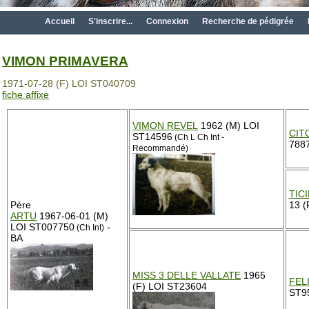
Accueil
S'inscrire...
Connexion
Recherche de pédigrée
VIMON PRIMAVERA
1971-07-28 (F) LOI ST040709
fiche affixe
VIMON REVEL
1962 (M) LOI
CIT
ST14596
(Ch L Ch Int -
788
Recommandé)
TIC
Père
13 (
ARTU
1967-06-01 (M)
LOI ST007750
-
(Ch Int)
BA
MISS 3 DELLE VALLATE
1965
FEL
(F) LOI ST23604
ST9