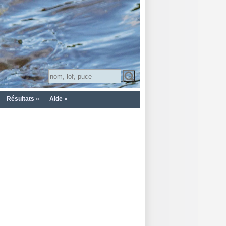
Résultats »
Aide »