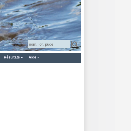
Résultats »
Aide »