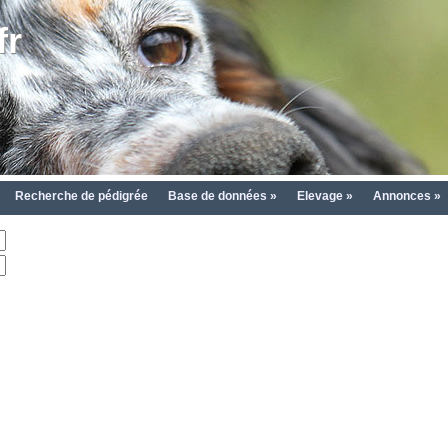
fr
Recherche de pédigrée
Base de données »
Elevage »
Annonces »