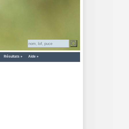
Résultats »
Aide »