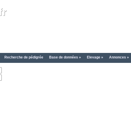
fr
Recherche de pédigrée
Base de données »
Elevage »
Annonces »