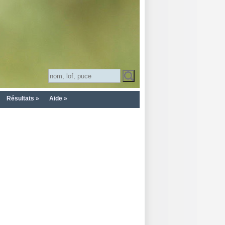
Résultats »
Aide »