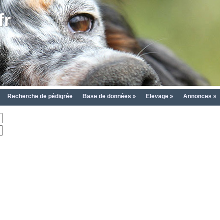
fr
Recherche de pédigrée
Base de données »
Elevage »
Annonces »