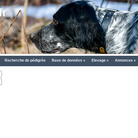
fr
Recherche de pédigrée
Base de données »
Elevage »
Annonces »