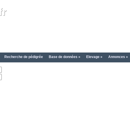
fr
Recherche de pédigrée
Base de données »
Elevage »
Annonces »