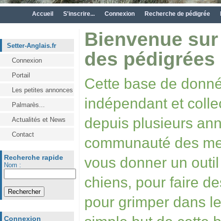
Accueil
S'inscrire...
Connexion
Recherche de pédigrée
Bienvenue sur
Setter-Anglais.fr
des pédigrées 
Connexion
Portail
Cette base de donnée
Les petites annonces
indépendant et collecti
Palmarès...
depuis plusieurs ann
Actualités et News
Contact
communauté des mem
Recherche rapide
vous donner un outil
Nom :
chiens, pour faire de
pour grimper dans l
Connexion