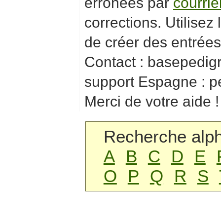
erronées par
courrie
corrections. Utilisez
de créer des entrées
Contact : baseped
support Espagne : 
Merci de votre aide !
Recherche alph
A
B
C
D
E
O
P
Q
R
S