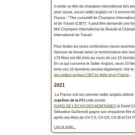
Il existe un titre de champion international très p
pour cause, aucun setter anglais ne l’a encore o
France : “Titre cumulatif de Champion Internation
et de Travail (CIBT)”. Il peut être demandé une foi
titré Champion International de Beauté et Champ
International de Travail.
Pour toutes les races confondues (races soumise
épreuve de travail selon la nomenclature des race
178 titres ont été émis au cours de ces 15 derniè
En ce qui concerne le Setter Anglais, seuls 10 titr
émis ces 10 dernières années également. Voir le
des setters anglais CIBT en Italie et en France
...
2021
La France voit son premier setter anglais obtenir
suprême de la FCI
cette année.
ISARD DE L'ECHO DES MONTAINES
(à David C
Sébastien Guillemot) gagne son cinquième titre 
après ses titres de CH CS, CH GS, CH IB et CH IT
Lire la suite...