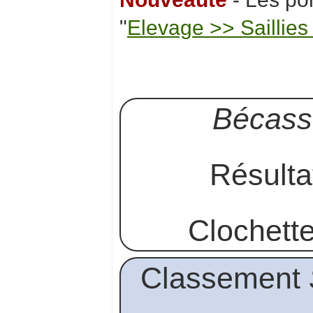
"
Elevage >> Saillies
Bécass
Résult
Clochett
Classement