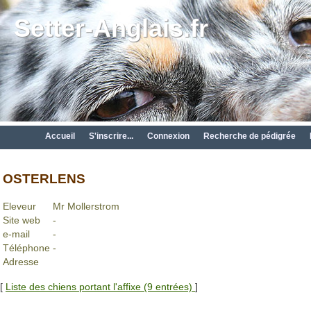
Setter-Anglais.fr
Accueil
S'inscrire...
Connexion
Recherche de pédigrée
OSTERLENS
Eleveur
Mr Mollerstrom
Site web
-
e-mail
-
Téléphone
-
Adresse
[
Liste des chiens portant l'affixe (9 entrées)
]