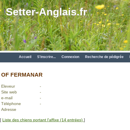
Setter-Anglais.fr
Accueil
S'inscrire...
Connexion
Recherche de pédigrée
OF FERMANAR
Eleveur
-
Site web
-
e-mail
-
Téléphone
-
Adresse
[
Liste des chiens portant l'affixe (14 entrées)
]