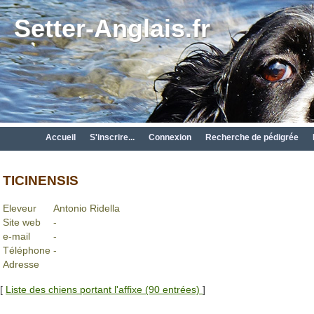
Setter-Anglais.fr
Accueil
S'inscrire...
Connexion
Recherche de pédigrée
TICINENSIS
Eleveur
Antonio Ridella
Site web
-
e-mail
-
Téléphone
-
Adresse
[
Liste des chiens portant l'affixe (90 entrées)
]