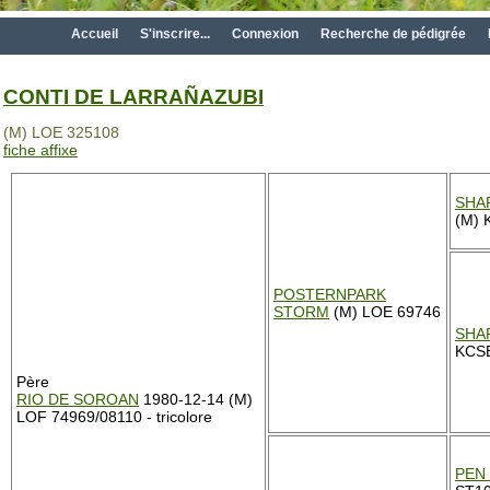
Accueil
S'inscrire...
Connexion
Recherche de pédigrée
CONTI DE LARRAÑAZUBI
(M) LOE 325108
fiche affixe
SHA
(M) 
POSTERNPARK
STORM
(M) LOE 69746
SHA
KCSB
Père
RIO DE SOROAN
1980-12-14 (M)
LOF 74969/08110 - tricolore
PEN 