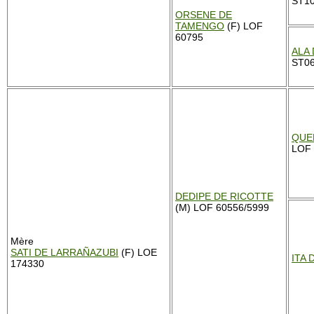
ST10
ORSENE DE
TAMENGO
(F) LOF
60795
ALA 
ST0
QUE
LOF 
DEDIPE DE RICOTTE
(M) LOF 60556/5999
Mère
SATI DE LARRAÑAZUBI
(F) LOE
ITA 
174330