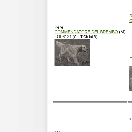
Père
COMMENDATORE DEL BREMBO
(M)
LOI 6121
(Ch IT Ch Int B)
F
L
i