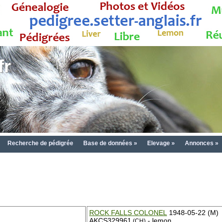
fr
Recherche de pédigrée
Base de données »
Elevage »
Annonces »
ROCK FALLS COLONEL
1948-05-22 (M)
AKCS329961
- lemon
(CH)