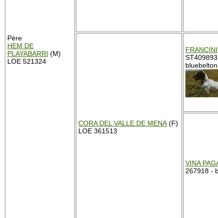
Père
HEM DE
FRANCINI
PLAYABARRI
(M)
ST409893
LOE 521324
bluebelton
CORA DEL VALLE DE MENA
(F)
LOE 361513
VINA PAG
267918 - b