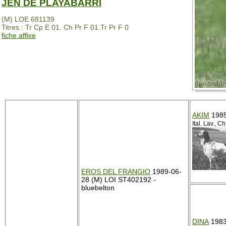
JEN DE PLAYABARRI
(M) LOE 681139
Titres : Tr Cp E 01. Ch Pr F 01.Tr Pr F 0
fiche affixe
AKIM
1985
Ital. Lav., Ch
EROS DEL FRANGIO
1989-06-
28 (M) LOI ST402192 -
bluebelton
DINA
1983-