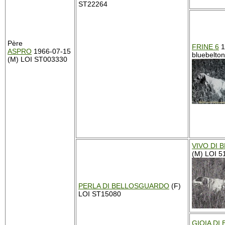
ST22264
Père
FRINE 6
1
ASPRO
1966-07-15
bluebelton
(M) LOI ST003330
VIVO DI
(M) LOI 5
PERLA DI BELLOSGUARDO
(F)
LOI ST15080
GIOIA D