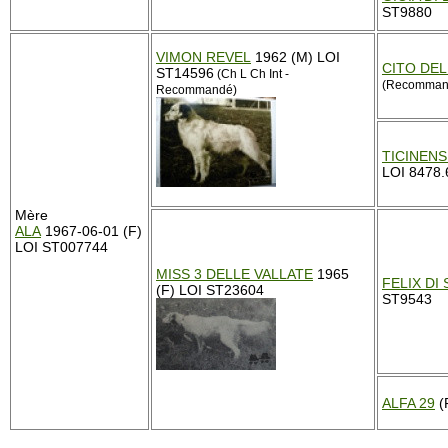
ST9880
VIMON REVEL
1962 (M) LOI
CITO DEL
ST14596
(Ch L Ch Int -
(Recomman
Recommandé)
TICINENS
LOI 8478.6
Mère
ALA
1967-06-01 (F)
LOI ST007744
MISS 3 DELLE VALLATE
1965
FELIX DI
(F) LOI ST23604
ST9543
ALFA 29
(