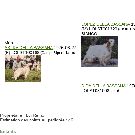
LOPEZ DELLA BASSANA
19
(M) LOI ST061329
(Ch IB, Ch
BIANCO
Mère
ASTRA DELLA BASSANA
1976-06-27
(F) LOI ST100169
- lemon
(Camp. Ripr.)
DIDA DELLA BASSANA
1970
LOI ST031098 - n.d.
Propriétaire : Lui Remo
Estimation des points au pédigrée : 46
Enfants