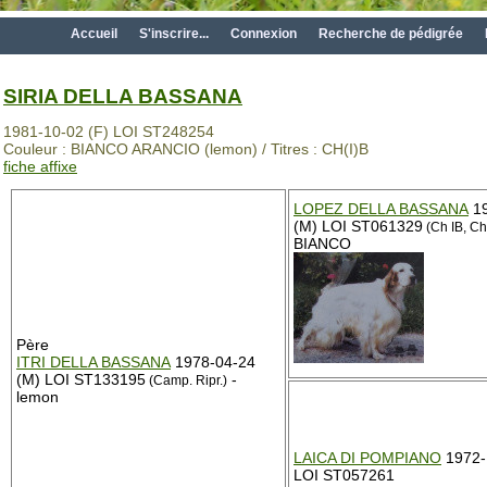
Accueil
S'inscrire...
Connexion
Recherche de pédigrée
SIRIA DELLA BASSANA
1981-10-02 (F) LOI ST248254
Couleur : BIANCO ARANCIO (lemon) / Titres : CH(I)B
fiche affixe
LOPEZ DELLA BASSANA
19
(M) LOI ST061329
(Ch IB, Ch
BIANCO
Père
ITRI DELLA BASSANA
1978-04-24
(M) LOI ST133195
-
(Camp. Ripr.)
lemon
LAICA DI POMPIANO
1972-
LOI ST057261