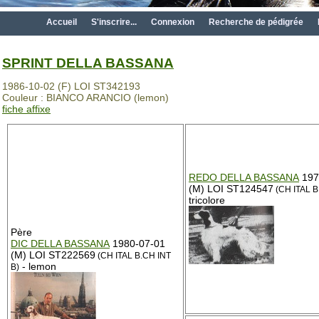
Accueil
S'inscrire...
Connexion
Recherche de pédigrée
SPRINT DELLA BASSANA
1986-10-02 (F) LOI ST342193
Couleur : BIANCO ARANCIO (lemon)
fiche affixe
REDO DELLA BASSANA
197
(M) LOI ST124547
(CH ITAL B
tricolore
Père
DIC DELLA BASSANA
1980-07-01
(M) LOI ST222569
(CH ITAL B.CH INT
- lemon
B)