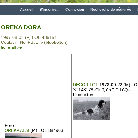
Accueil
S'inscrire...
Connexion
Recherche de pédigrée
OREKA DORA
1997-08-08 (F) LOE 486154
Couleur : Noi.PBl.Env (bluebelton)
fiche affixe
DECOR LOT
1978-09-22 (M) LO
ST143178
-
(Ch IT, Ch T, CH GQ)
bluebelton
Père
OREKA ALAI
(M) LOE 384903