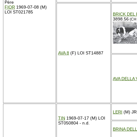
Père
FIOR
1969-07-08 (M)
LOI ST021785
BRICK DEL
3898.56
(CH 
AVA 8
(F) LOI ST14887
AVA DELLA 
LERI
(M) J
TIN
1969-07-17 (M) LOI
ST050804 - n.d.
BRINA DEL