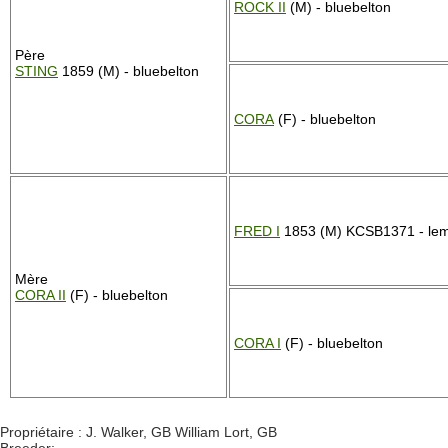
ROCK II
(M) - bluebelton
Père
STING
1859 (M) - bluebelton
CORA
(F) - bluebelton
FRED I
1853 (M) KCSB1371 - le
Mère
CORA II
(F) - bluebelton
CORA I
(F) - bluebelton
Propriétaire : J. Walker, GB William Lort, GB