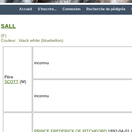
Accueil
S'inscrire...
Connexion
Recherche de pédigrée
SALL
(F)
Couleur : black white (bluebelton)
inconnu
Père
SCOTT
(M)
inconnu
PRINCE FREDERICK OF PITCHFORD
1892-04-01 