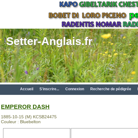
Setter-Anglais.fr
Accueil
S'inscrire...
Connexion
Recherche de pédigrée
EMPEROR DASH
1885-10-15 (M) KCSB24475
Couleur : Bluebelton