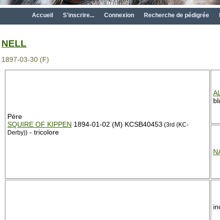
Accueil
S'inscrire...
Connexion
Recherche de pédigrée
NELL
1897-03-30 (F)
A
bl
Père
SQUIRE OF KIPPEN
1894-01-02 (M) KCSB40453
(3rd (KC-
- tricolore
Derby))
N
i