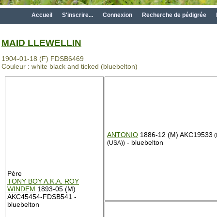
Accueil
S'inscrire...
Connexion
Recherche de pédigrée
MAID LLEWELLIN
1904-01-18 (F) FDSB6469
Couleur : white black and ticked (bluebelton)
ANTONIO
1886-12 (M) AKC19533
(
- bluebelton
(USA))
Père
TONY BOY A.K.A. ROY
WINDEM
1893-05 (M)
AKC45454-FDSB541 -
bluebelton