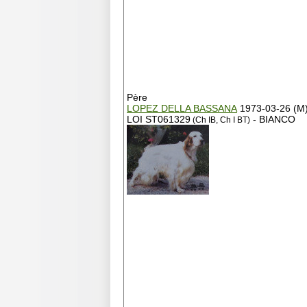
Père
LOPEZ DELLA BASSANA
1973-03-26 (M
LOI ST061329
- BIANCO
(Ch IB, Ch I BT)