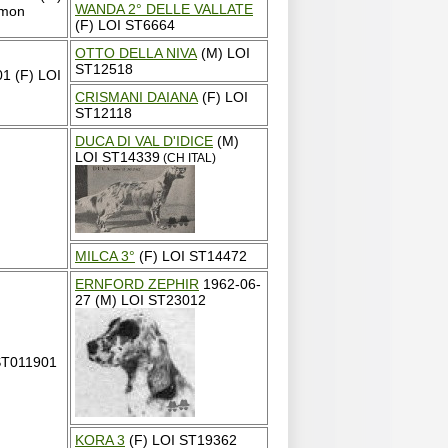
WANDA 2° DELLE VALLATE
emon
(F) LOI ST6664
OTTO DELLA NIVA
(M) LOI
ST12518
1 (F) LOI
CRISMANI DAIANA
(F) LOI
ST12118
DUCA DI VAL D'IDICE
(M)
LOI ST14339
(CH ITAL)
MILCA 3°
(F) LOI ST14472
ERNFORD ZEPHIR
1962-06-
27 (M) LOI ST23012
ST011901
KORA 3
(F) LOI ST19362