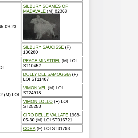
SILBURY SOAMES OF
MADAVALE
(M) 82369
5-09-23
SILBURY SAUCISSE
(F)
130280
PEACE MINSTREL
(M) LOI
ST10452
OI
DOLLY DEL SAMOGGIA
(F)
LOI ST11487
VIMON VEL
(M) LOI
ST24918
2 (M) LOI
VIMON LOLLO
(F) LOI
ST25253
CIRO DELLE VALLATE
1968-
05-30 (M) LOI ST016721
CORA
(F) LOI ST31793