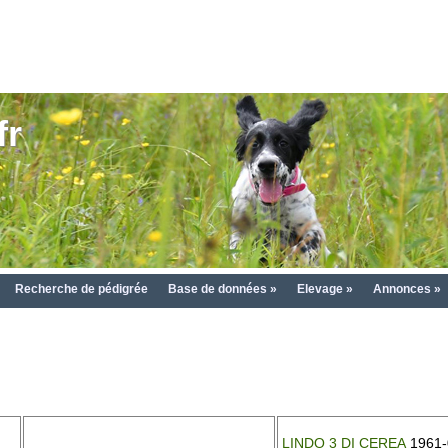
fr
Recherche de pédigrée
Base de données »
Elevage »
Annonces »
LINDO 3 DI CEREA
1961-