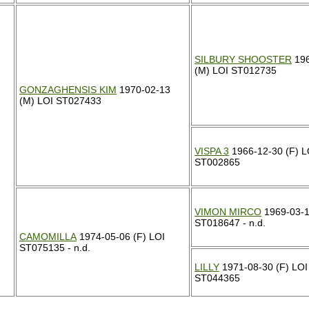
SILBURY SHOOSTER
196
(M) LOI ST012735
GONZAGHENSIS KIM
1970-02-13
(M) LOI ST027433
VISPA 3
1966-12-30 (F) L
ST002865
VIMON MIRCO
1969-03-1
ST018647 - n.d.
CAMOMILLA
1974-05-06 (F) LOI
ST075135 - n.d.
LILLY
1971-08-30 (F) LOI
ST044365