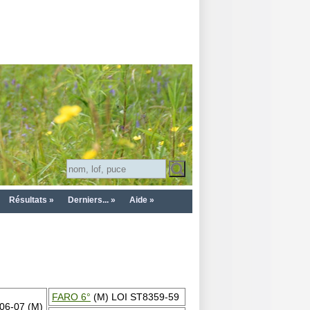
Résultats »
Derniers... »
Aide »
FARO 6°
(M) LOI ST8359-59
06-07 (M)