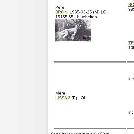
BO
Père
99
BRONI
1935-03-25 (M) LOI
15155.35 - bluebelton
TE
10
in
Mère
LISSA 2
(F) LOI
in