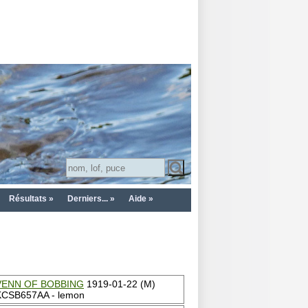
Résultats »
Derniers... »
Aide »
VENN OF BOBBING
1919-01-22 (M)
KCSB657AA - lemon