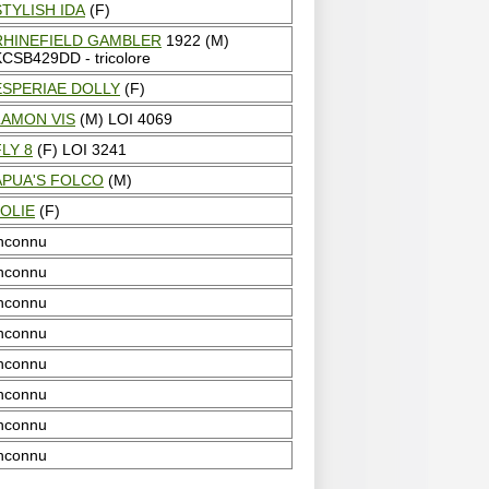
STYLISH IDA
(F)
RHINEFIELD GAMBLER
1922 (M)
CSB429DD - tricolore
ESPERIAE DOLLY
(F)
LAMON VIS
(M) LOI 4069
FLY 8
(F) LOI 3241
APUA'S FOLCO
(M)
JOLIE
(F)
inconnu
inconnu
inconnu
inconnu
inconnu
inconnu
inconnu
inconnu