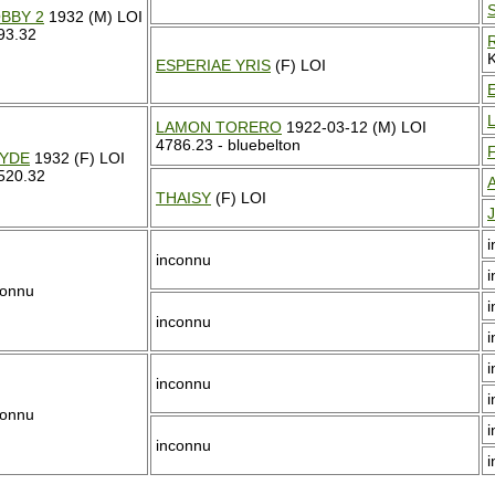
BBY 2
1932 (M) LOI
93.32
K
ESPERIAE YRIS
(F) LOI
LAMON TORERO
1922-03-12 (M) LOI
4786.23 - bluebelton
YDE
1932 (F) LOI
520.32
THAISY
(F) LOI
inconnu
connu
inconnu
inconnu
connu
inconnu