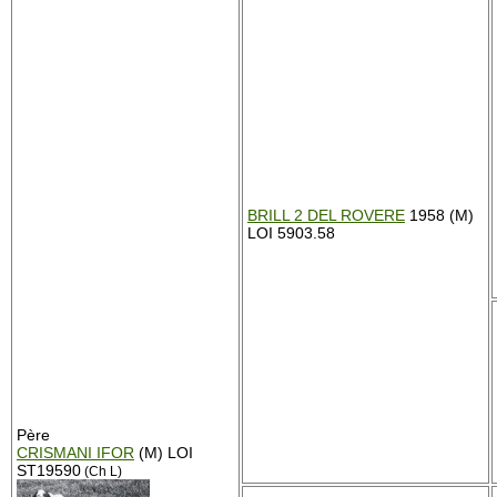
BRILL 2 DEL ROVERE
1958 (M)
LOI 5903.58
Père
CRISMANI IFOR
(M) LOI
ST19590
(Ch L)