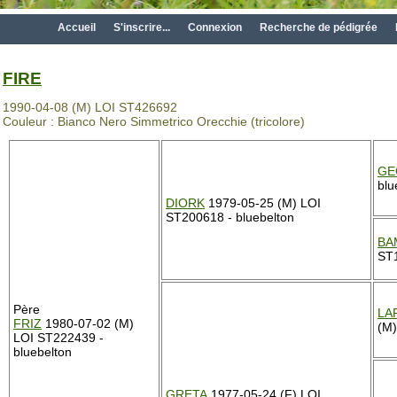
Accueil
S'inscrire...
Connexion
Recherche de pédigrée
FIRE
1990-04-08 (M) LOI ST426692
Couleur : Bianco Nero Simmetrico Orecchie (tricolore)
GE
blu
DIORK
1979-05-25 (M) LOI
ST200618 - bluebelton
BA
ST1
Père
LA
FRIZ
1980-07-02 (M)
(M
LOI ST222439 -
bluebelton
GRETA
1977-05-24 (F) LOI