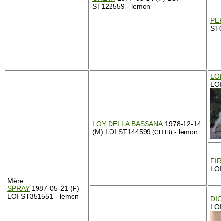
ST122559 - lemon
PE
ST
LO
LO
LOY DELLA BASSANA
1978-12-14
(M) LOI ST144599
- lemon
(CH IB)
FI
LO
Mère
SPRAY
1987-05-21 (F)
LOI ST351551 - lemon
DI
LO