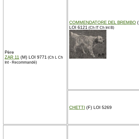
COMMENDATORE DEL BREMBO
(
LOI 6121
(Ch IT Ch Int B)
Père
ZAR 11
(M) LOI 9771
(Ch L Ch
Int - Recommandé)
CHETTI
(F) LOI 5269